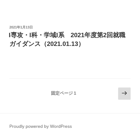
投
2021年1月13日
稿
I専攻・I科・学域I系 2021年度第2回就職
日:
ガイダンス（2021.01.13）
投
次
固定ページ
1
の
稿
ペ
の
ー
ペ
ジ
ー
Proudly powered by WordPress
ジ