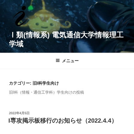
コ
ン
テ
ン
ツ
Ⅰ類(情報系) 電気通信大学情報理工
へ
学域
ス
キ
ッ
メニュー
プ
カテゴリー:
旧I科学生向け
旧I科（情報・通信工学科）学生向けの投稿
投
2022年4月5日
稿
I専攻掲示板移行のお知らせ（2022.4.4）
日: