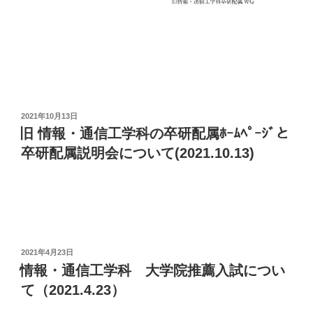
投
2021年10月13日
稿
旧 情報・通信工学科の卒研配属ﾎｰﾑﾍﾟｰｼﾞと
日:
卒研配属説明会について(2021.10.13)
投
2021年4月23日
稿
情報・通信工学科 大学院推薦入試につい
日:
て（2021.4.23）