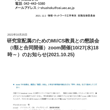
投
2021年10月25日
稿
研究室配属のためのMI/CS教員との懇談会
日:
（I類と合同開催）zoom開催(10/27(水)18
時～）のお知らせ(2021.10.25)