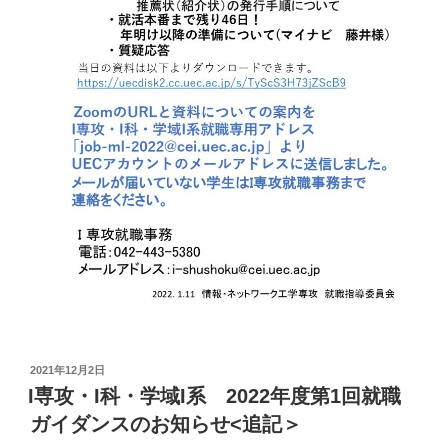
投
2021年12月2日
稿
I専攻・I科・学域I系 2022年度第1回就職
日:
ガイダンスのお知らせ<追記＞