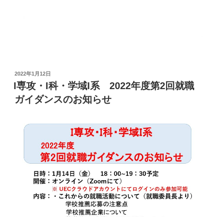
投
2022年1月12日
稿
I専攻・I科・学域I系 2022年度第2回就職
日:
ガイダンスのお知らせ