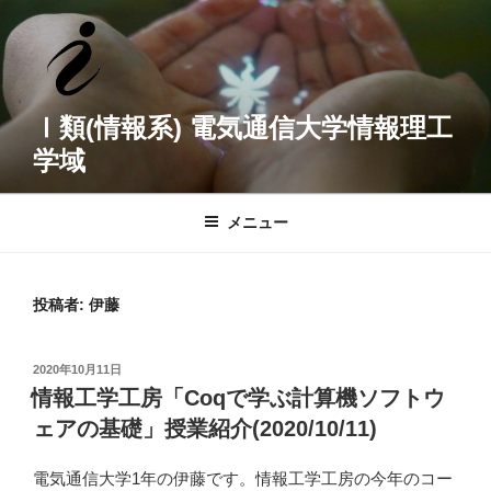
コ
ン
テ
ン
ツ
Ⅰ類(情報系) 電気通信大学情報理工
へ
学域
ス
キ
ッ
メニュー
プ
投稿者:
伊藤
投
2020年10月11日
稿
情報工学工房「Coqで学ぶ計算機ソフトウ
日:
ェアの基礎」授業紹介(2020/10/11)
電気通信大学1年の伊藤です。情報工学工房の今年のコー